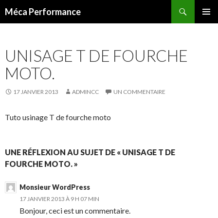
Recherche
Méca Performance
ALLER
MENU
AU
PRINCI
CONTENU
UNISAGE T DE FOURCHE
MOTO.
17 JANVIER 2013
ADMINCC
UN COMMENTAIRE
Tuto usinage T de fourche moto
UNE RÉFLEXION AU SUJET DE « UNISAGE T DE
FOURCHE MOTO. »
Monsieur WordPress
17 JANVIER 2013 À 9 H 07 MIN
Bonjour, ceci est un commentaire.