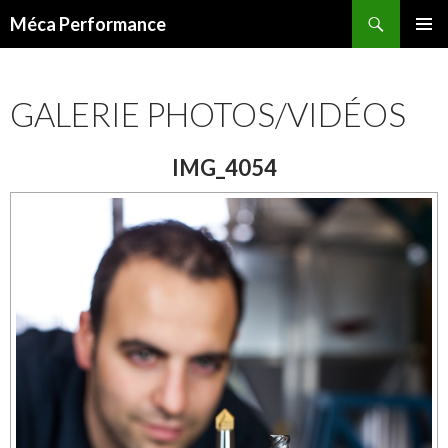
Recherche
Méca Performance
ALLER
MENU
AU
PRINCI
CONTENU
GALERIE PHOTOS/VIDÉOS
IMG_4054