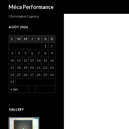
Recherche
Méca Performance
Christophe Cagnina
AOÛT 2026
L
M
M
J
V
S
D
1
2
3
4
5
6
7
8
9
10
11
12
13
14
15
16
17
18
19
20
21
22
23
24
25
26
27
28
29
30
31
« Jan
GALLERY